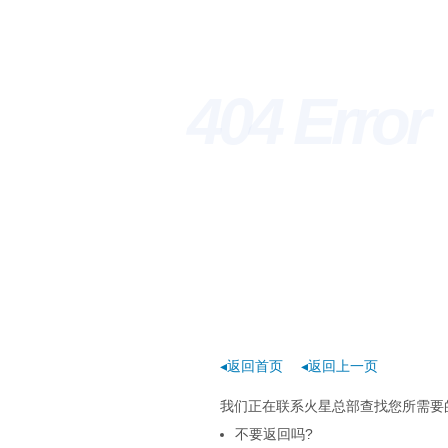
404 Erro
◂返回首页
◂返回上一页
我们正在联系火星总部查找您所需要的
不要返回吗?