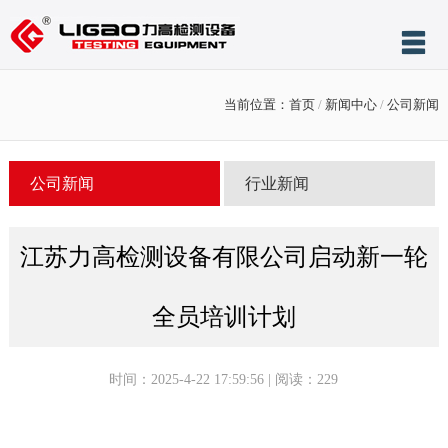
网站首页
当前位置：
首页
/
新闻中心
/
公司新闻
关于力高
产品展示
公司新闻
行业新闻
服务与支持
新闻中心
江苏力高检测设备有限公司启动新一轮
案例展示
全员培训计划
售后服务
联系我们
时间：2025-4-22 17:59:56 | 阅读：
229