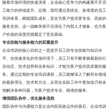
随着市场环境的快速演变，企业核心竞争力的构建离不开员
工能力的持续提升。近期，我司通过系统化、多维度的员工
培训体系，赋能团队成长，旨在为客户提供更专业、高效的
服务支持。这一战略举措不仅强化了内部人才储备，也为客
户价值的深度挖掘奠定了坚实基础。
专业技能与服务能力的双重提升
企业培训的
核心目的之一是提升员工的专业技能与知识水
平。在快速变化的市场环境下，员工只有不断掌握最新的行
业动态、技术趋势和业务知识，才能为客户提供高质量的服
务。通过定期的专业培训课程，员工能够深入了解所在领域
的最新理论、技术和方法，从而在实际工作中更加游刃有余
地解决各种问题，为客户提供专业、精准的服务。
增强团队协作，优化服务流程
团队协作与沟通能力是企业内部高效运作的基石。企业培训