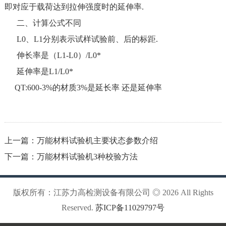
即对应于载荷达到拉伸强度时的延伸率.
二、计算公式不同
L0、L1分别表示试样试验前、后的标距.
伸长率是（L1-L0）/L0*
延伸率是L1/L0*
QT:600-3%的材质3%是延长率 还是延伸率
上一篇：
万能材料试验机主要状态参数介绍
下一篇：
万能材料试验机3种校验方法
版权所有：江苏力高检测设备有限公司 ◎ 2026 All Rights
Reserved.
苏ICP备11029797号