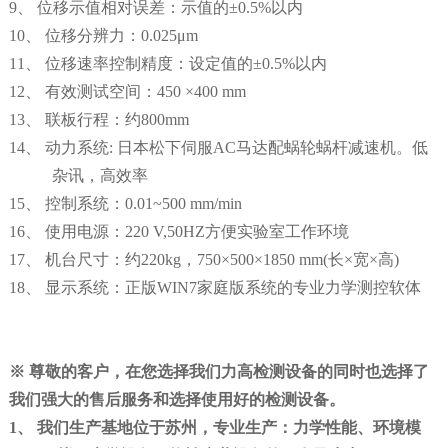
9、
位移示值相对误差：示值的
±0.5%以内
10、
位移分辨力：
0.025μm
11、
位移速率控制精度：设定值的
±0.5%以内
12、 有效测试空间：450 ×400 mm
13、
联板行程：约
800mm
14、
动力系统
: 日本松下伺服AC马达配蜗轮蜗杆减速机。低
杂讯，高效率
15、 控制系统：0.01~500 mm/min
16、
使用电源：
220 V,50HZ方便实验室工作环境
17、 机台尺寸：约220kg，750×500×1850 mm(长×宽×高)
18、
显示系统：正版
WIN7家庭版系统的专业力学测控软体
※
尊敬的客户，在您选择我们力高检测设备的同时也选择了
我们强大的售后服务和选择使用好的检测设备。
1、
我们生产基地位于苏州，专业生产：
力学性能、环境模