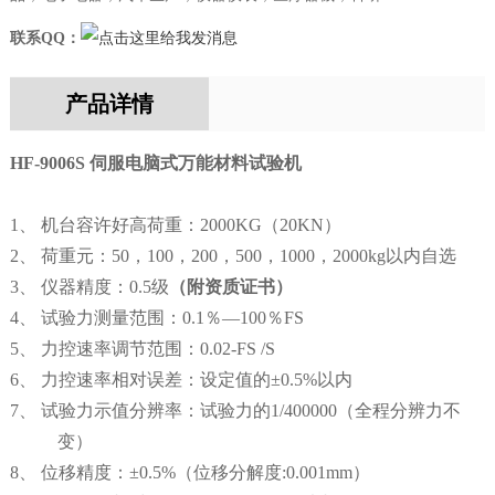
联系QQ：
产品详情
HF-9006S 伺服电脑式万能材料试验机
1、 机台容许好高荷重：2000KG（20KN）
2、
荷重元：
50，100，200
，
500，1000，2000kg以内自选
3、
仪器精度：
0.5级
（
附
资质
证书
）
4、 试验力测量范围：0.1％—100％FS
5、
力控速率调节范围：
0.02-FS /S
6、
力控速率相对误差：设定值的
±0.5%以内
7、
试验力示值分辨率：试验力的
1/400000（全程分辨力不
变）
8、
位移精度：
±0.5%（位移分解度:0.001mm）