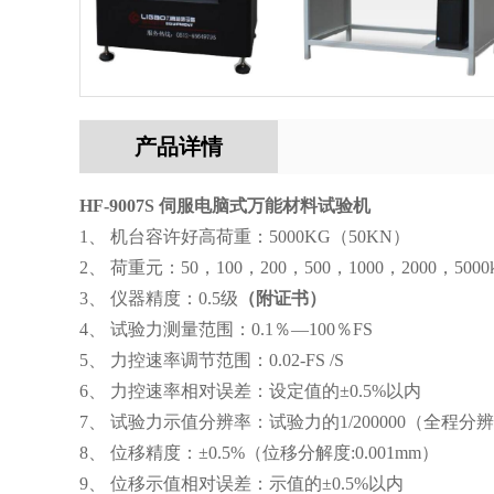
产品详情
HF-9007S 伺服电脑式万能材料试验机
1、 机台容许好高荷重：5000KG（50KN）
2、
荷重元：
50，100，200，500，1000
，
2000，50
3、
仪器精度：
0.5级
（
附证书
）
4、 试验力测量范围：0.1％—100％FS
5、
力控速率调节范围：
0.02-FS /S
6、
力控速率相对误差：设定值的
±0.5%以内
7、
试验力示值分辨率：试验力的
1/200000（全程
8、
位移精度：
±0.5%（位移分解度:0.001mm）
9、
位移示值相对误差：示值的
±0.5%以内