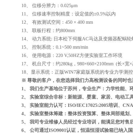
10、
位移分辨力：
0.025μm
11、
位移速率控制精度：设定值的
±0.5%以内
12、 有效测试空间：450 × 400 mm
13、
联板行程：约
800mm
14、
动力系统
: 日本松下伺服AC马达及变频器配蜗
15、 控制系统：0.1~500 mm/min
16、
使用电源：
220 V,50HZ方便实验室工作环境
17、 机台尺寸：约280kg，980×660×2100mm (长×宽×
18、显示系统：正版
WIN7家庭版系统的专业力学测
※
尊敬的客户，在您选择我们力高检测设备的同时也
1、
我们生产基地位于苏州，专业生产：
力学性能、
2、
实验室综合非标：
新能源、婴童、家居、电动工
3、
实验室能力认可：
ISO/IEC17025:2005
培训、CNA
4、
实验室整体筹建：
整体投资预算、整体局部规划
5、
我司专业维修人员经过专业培训，能满足您对售
6、
公司通过ISO9001认证，恒温恒湿试验箱已纳入